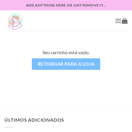
Skip
ADD ANYTHING HERE OR JUST REMOVE IT...
to
content
Seu carrinho está vazio.
RETORNAR PARA A LOJA
ÚLTIMOS ADICIONADOS