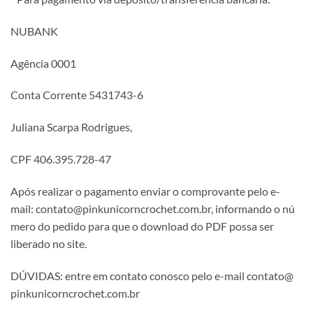
NUBANK
Agê
ncia
0001
Conta
Corrente
5431743-
6
Juliana
Scarpa
Rodrigues,
CPF
406.
395.
728-
47
Apó
s
realizar
o
pagamento
enviar
o
comprovante
pelo
e-
mail:
contato@
pinkunicorncrochet.
com.
br,
informando
o
nú
mero
do
pedido
para
que
o
download
do
PDF
possa
ser
liberado
no
site.
DÚ
VIDAS:
entre
em
contato
conosco
pelo
e-
mail
contato@
pinkunicorncrochet.
com.
br