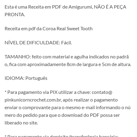
Esta é
uma
Receita
em
PDF
de
Amigurumi,
NÃ
O É
A
PEÇ
A
PRONTA.
Receita
em
pdf
da Coroa Real Sweet Tooth
NÍ
VEL
DE
DIFICULDADE: Fácil.
TAMANHO:
feito
com
material
e
agulha
indicados
no
padrã
o,
fica
com
aproximadamente 8cm de largura e 5cm de altura.
IDIOMA:
Portuguê
s
*
Para
pagamento
via
PIX
utilizar
a
chave:
contato@
pinkunicorncrochet.
com.
br,
apó
s
realizar
o
pagamento
enviar
o
comprovante
para
o
mesmo
e-
mail
informando
o
nú
mero
do
pedido
para
que
o
download
do
PDF
possa
ser
liberado
no
site.
*
Para
pagamento
via
depó
sito/
transferê
ncia
bancá
ria: