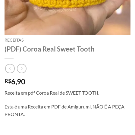
RECEITAS
(PDF) Coroa Real Sweet Tooth
6,90
R$
Receita
em
pdf
Coroa Real de SWEET TOOTH.
Esta é
uma
Receita
em
PDF
de
Amigurumi,
NÃ
O É
A
PEÇ
A
PRONTA.