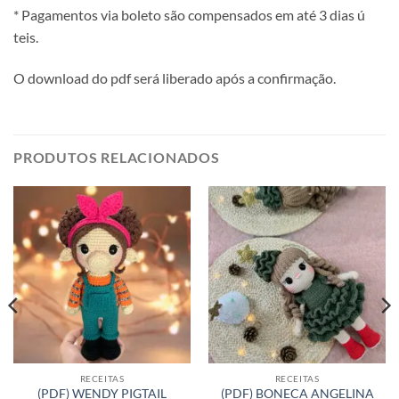
*
Pagamentos
via
boleto
sã
o
compensados
em
até
3
dias ú
teis.
O
download
do
pdf
será
liberado
apó
s
a
confirmaçã
o.
PRODUTOS RELACIONADOS
RECEITAS
RECEITAS
(PDF) WENDY PIGTAIL
(PDF) BONECA ANGELINA